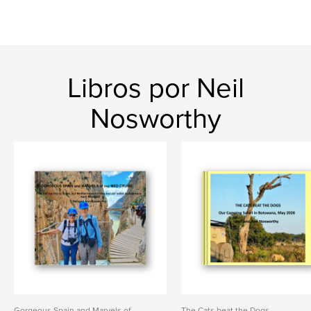
Libros por Neil
Nosworthy
Gorgeous Spain and Marvels of
The Cats beat the Dogs