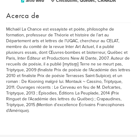
Sitio web
Chicoutimi, Québec, CANADA
Acerca de
Michaël La Chance est essayiste et poète, philosophe de
formation, professeur de Théorie et histoire de l’art au
Département arts et lettres de l'UQAC, chercheur au CELAT,
membre du comité de la revue Inter Art Actuel, il a publié
plusieurs essais, dont Œuvres-bombes et bioterreur, Québec et
Paris, Inter Éditeur et Productions New Al Dante, 2007. Auteur de
recueils de poésie, il a publié [mytism̪] Terre ne se meurt pas,
Triptyque, 2009 (finaliste Prix de poésie de l'Académie des lettres
2010 et finaliste Prix de poésie Terrasses Saint-Sulpice); et un
roman : De Kooning malgré lui. Montauk ~ Cassino, Triptyque,
2011. Ouvrages récents : Le Cerveau en feu de M. Defcartes,
Triptyque, 2013 ; Épisodies, Éditions La Peuplade, 2014 (Prix
Ringuet de l'Académie des lettres du Québec) ; Crapaudines,
Triptyque, 2015 (Mention d'excellence Écrivains Francophones
d'Amérique).