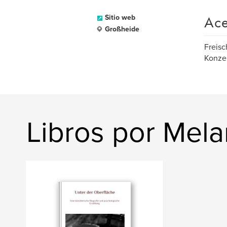
Ace
Sitio web
Großheide
Freisc
Konzep
Libros por Mela