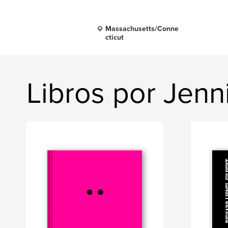
Massachusetts/Conne
cticut
Libros por Jenni