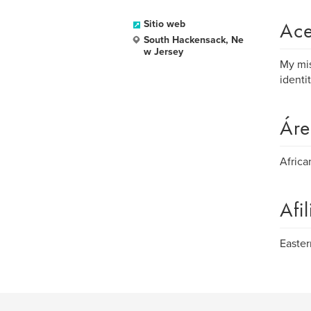
Ace
Sitio web
South Hackensack, Ne
w Jersey
My mis
identi
Áre
Africa
Afi
Easter