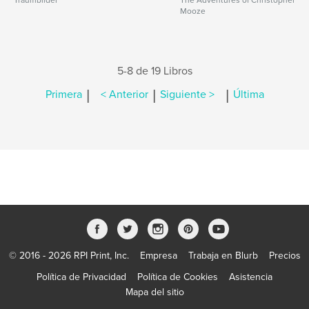
Traumbilder
The Adventures of Christopher
Mooze
5-8 de 19 Libros
|
|
|
Primera
< Anterior
Siguiente >
Última
© 2016 - 2026 RPI Print, Inc.
Empresa
Trabaja en Blurb
Precios
Política de Privacidad
Política de Cookies
Asistencia
Mapa del sitio