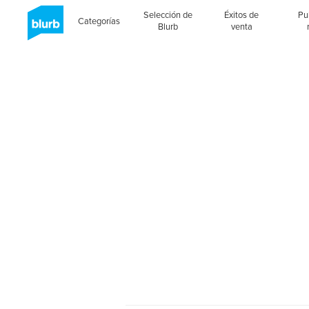
Selección de
Éxitos de
Pu
Categorías
Blurb
venta