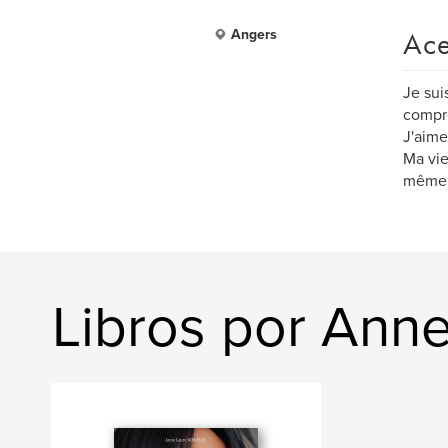
Ace
Angers
Je sui
compr
J'aime
Ma vie
même l
Libros por Anne