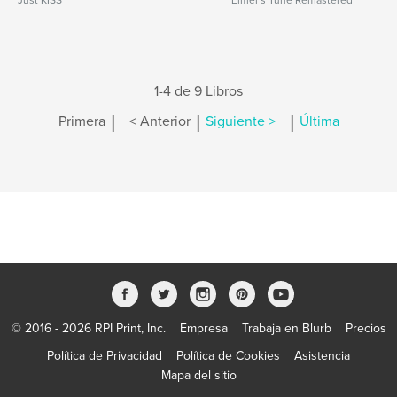
Just KISS
Elmer's Tune Remastered
1-4 de 9 Libros
|
|
|
Primera
< Anterior
Siguiente >
Última
© 2016 - 2026 RPI Print, Inc.
Empresa
Trabaja en Blurb
Precios
Política de Privacidad
Política de Cookies
Asistencia
Mapa del sitio