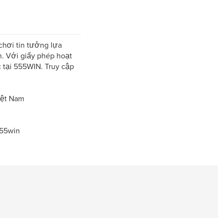
chơi tin tưởng lựa
n. Với giấy phép hoạt
 tại 555WIN. Truy cập
iệt Nam
555win