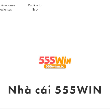
blicaciones
Publica tu
recientes
libro
Nhà cái 555WIN