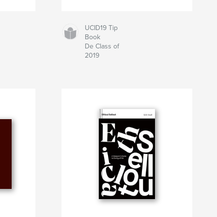
UCID19 Tip
Book
De Class of
2019