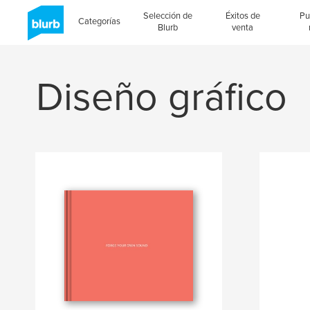
Selección de
Éxitos de
Pu
Categorías
Blurb
venta
Diseño gráfico