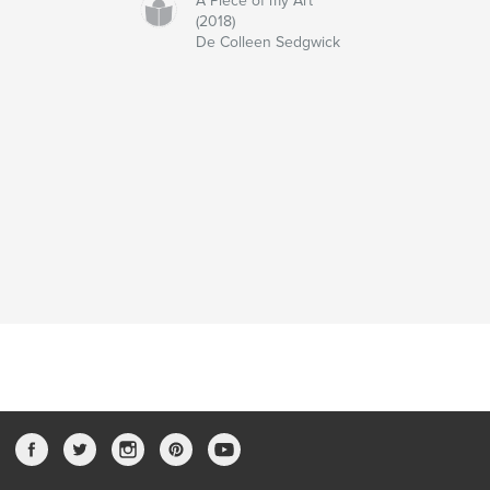
A Piece of my Art
(2018)
De Colleen Sedgwick