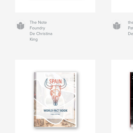
The Note
th
Foundry
Pa
De Christina
De
King