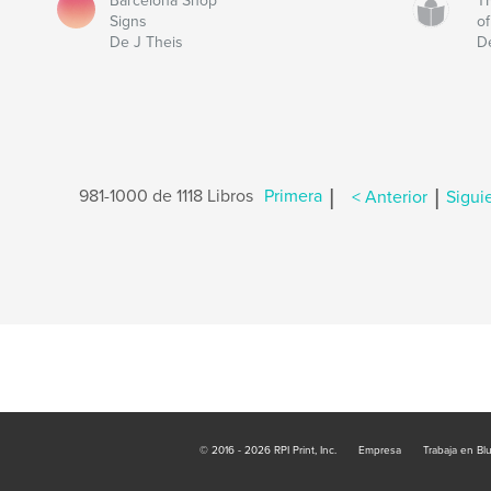
Barcelona Shop
T
Signs
o
De J Theis
D
|
|
981-1000 de 1118 Libros
Primera
< Anterior
Sigui
© 2016 - 2026 RPI Print, Inc.
Empresa
Trabaja en Bl