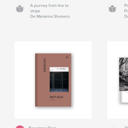
A journey from line to
P
stripe
P
De Marianna Shomero
D