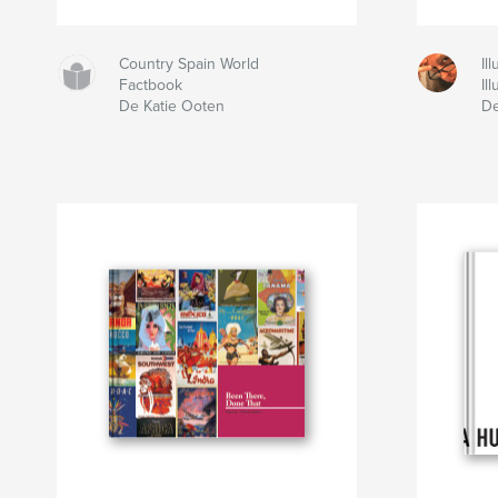
Country Spain World
Il
Factbook
Il
De Katie Ooten
De