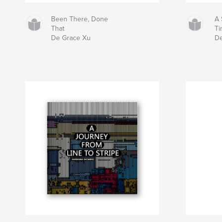
Been There, Done
A 
That
Ti
De Grace Xu
De