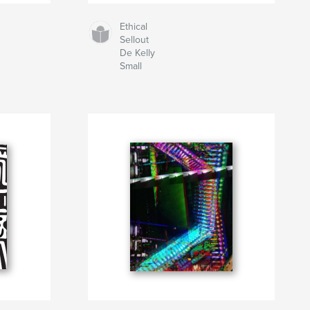
Ethical
Sellout
De Kelly
Small