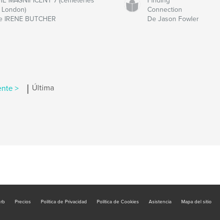
HE MAGNIFICENT 7 (cemeteries
Finding
f London)
Connection
e IRENE BUTCHER
De Jason Fowler
|
ente >
Última
urb
Precios
Política de Privacidad
Política de Cookies
Asistencia
Mapa del sitio