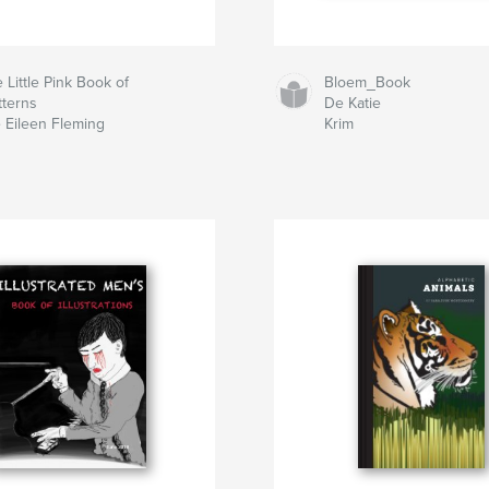
e Little Pink Book of
Bloem_Book
tterns
De Katie
 Eileen Fleming
Krim