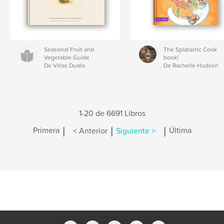
Seasonal Fruit and
The Splatastic Cook
Vegetable Guide
book!
De Villas Dualis
De Rachelle Hudson
1-20 de 6691 Libros
|
|
|
Primera
< Anterior
Siguiente >
Última