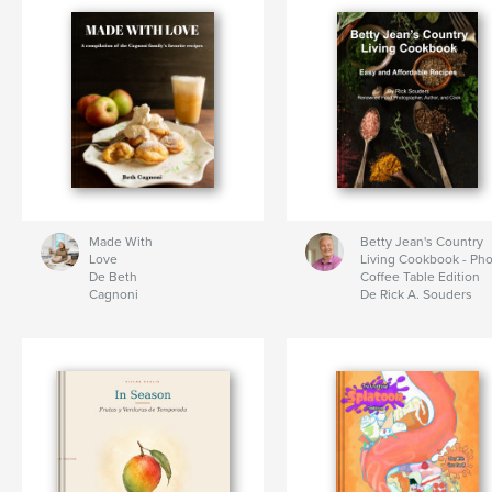
Made With
Betty Jean's Country
Love
Living Cookbook - Ph
De Beth
Coffee Table Edition
Cagnoni
De Rick A. Souders