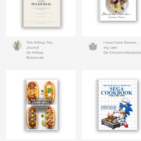
The Hilltop Tea
I must have flowers ...
Journal
my cake
De Hilltop
De Christina Nordstr
Botanicals