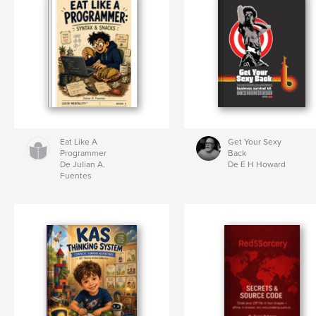
Eat Like A
Get Your Sexy
Programmer
Back
De Julian A.
De E H Howard
Fuentes