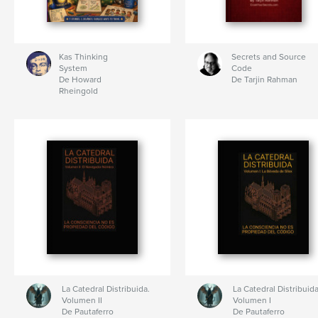
Kas Thinking
Secrets and Source
System
Code
De Howard
De Tarjin Rahman
Rheingold
La Catedral Distribuida.
La Catedral Distribuida
Volumen II
Volumen I
De Pautaferro
De Pautaferro