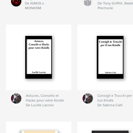
De IGMUS x
De Tony Griffith, Rade
MONKISM
Piechocki
Astuces, Conseils et
Consigli e Trucchi per 
Hacks pour votre Kindle
tuo Kindle
De Lucille Lacroix
De Sabrina Caiti