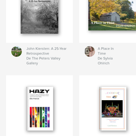
John Kiersten: A 25-Year
A Place In
Retrospective
Time
De The Peters Valley
De Sylvia
Gallery
Ohlrich