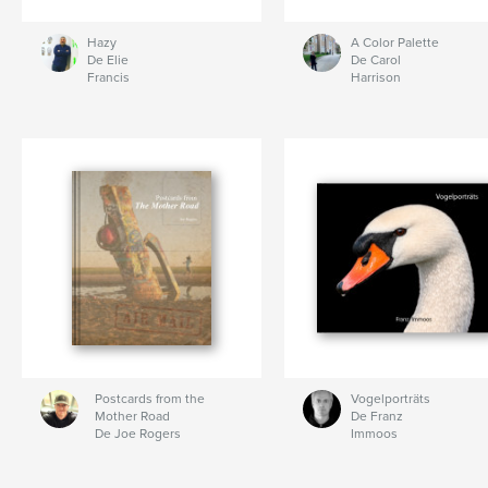
Hazy
A Color Palette
De Elie
De Carol
Francis
Harrison
Postcards from the
Vogelporträts
Mother Road
De Franz
De Joe Rogers
Immoos