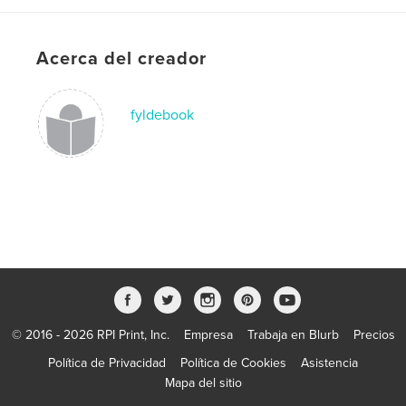
,
Fylde Guitars; Craftsmanship; Music; Acoustic Guitars; steel
Acerca del creador
strings; guitar builder; flat top guitars; classical guitars; luthier;
hand made; Tonewoods; Musicians; Folk Music; exotic wood;
mandola
fyldebook
,
bouzouki
© 2016 - 2026 RPI Print, Inc.
Empresa
Trabaja en Blurb
Precios
Política de Privacidad
Política de Cookies
Asistencia
Mapa del sitio