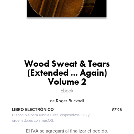
Wood Sweat & Tears
(Extended ... Again)
Volume 2
Ebook
de
Roger Bucknall
€7.98
LIBRO ELECTRÓNICO
Disponible para Kindle Fire®, dispositivos iOS y
ordenadores con macOS.
El IVA se agregará al finalizar el pedido.