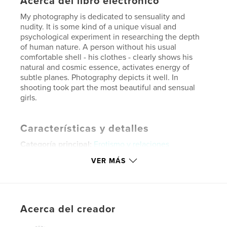
Acerca del libro electrónico
My photography is dedicated to sensuality and
nudity. It is some kind of a unique visual and
psychological experiment in researching the depth
of human nature. A person without his usual
comfortable shell - his clothes - clearly shows his
natural and cosmic essence, activates energy of
subtle planes. Photography depicts it well. In
shooting took part the most beautiful and sensual
girls.
Características y detalles
Categoría principal:
Erotismo y relaciones
Versión
ebook de composición fija, 108 págs.
VER MÁS
Fecha de publicación:
mar. 23, 2015
Última modificación
jun. 28, 2026
Idioma
English
Acerca del creador
Palabras clave