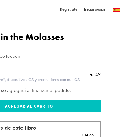
Regístrate
Iniciar sesión
 in the Molasses
Collection
€1.69
O
ire®, dispositivos iOS y ordenadores con macOS.
 se agregará al finalizar el pedido.
s de este libro
€14.65