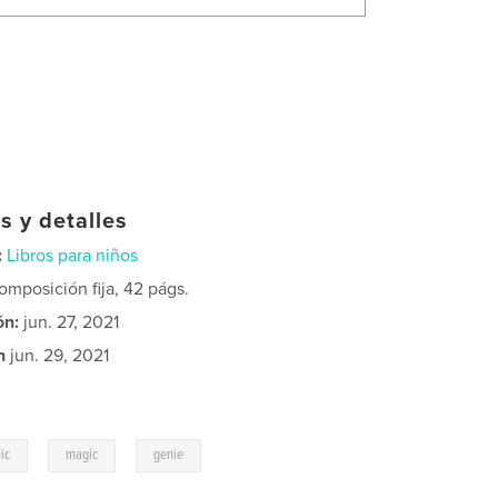
s y detalles
:
Libros para niños
mposición fija, 42 págs.
ón:
jun. 27, 2021
n
jun. 29, 2021
,
,
ic
magic
genie