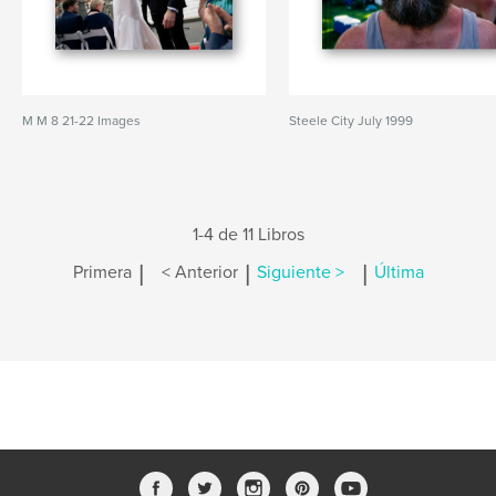
M M 8 21-22 Images
Steele City July 1999
1-4 de 11 Libros
|
|
|
Primera
< Anterior
Siguiente >
Última