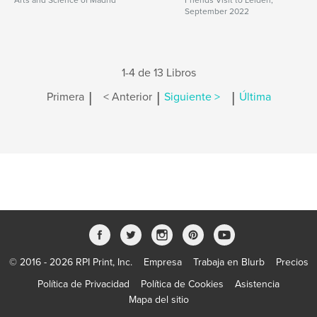
Arts and Science of Madrid
Friends Visit to Leiden,
September 2022
1-4 de 13 Libros
|
|
|
Primera
< Anterior
Siguiente >
Última
© 2016 - 2026 RPI Print, Inc.
Empresa
Trabaja en Blurb
Precios
Política de Privacidad
Política de Cookies
Asistencia
Mapa del sitio