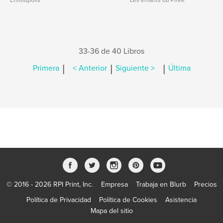
Ermoupolis
Les enfants du Pirée
33-36 de 40 Libros
|
|
|
Primera
< Anterior
Siguiente >
Última
© 2016 - 2026 RPI Print, Inc.
Empresa
Trabaja en Blurb
Precios
Política de Privacidad
Política de Cookies
Asistencia
Mapa del sitio