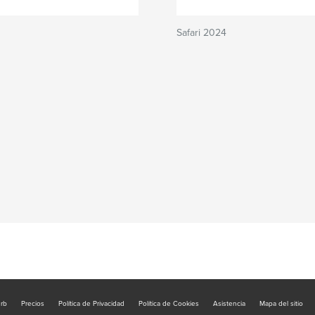
Safari 2024
urb
Precios
Política de Privacidad
Política de Cookies
Asistencia
Mapa del sitio