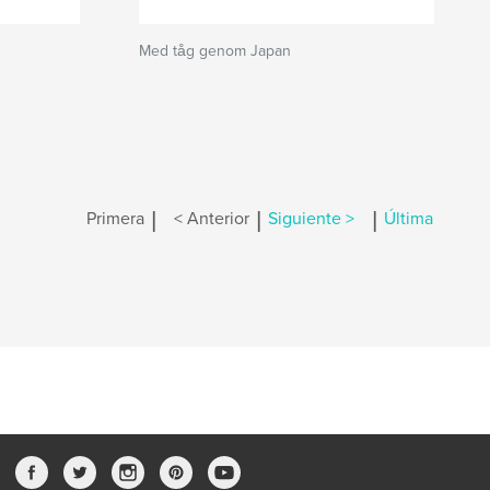
Med tåg genom Japan
|
|
|
Primera
< Anterior
Siguiente >
Última