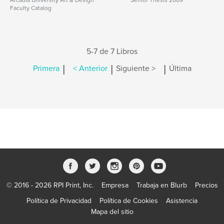
Arcadia University Art & Design
Senior Thesis 2009
Faculty Catalog
5-7 de 7 Libros
|
|
|
Primera
< Anterior
Siguiente >
Última
© 2016 - 2026 RPI Print, Inc.
Empresa
Trabaja en Blurb
Precios
Política de Privacidad
Política de Cookies
Asistencia
Mapa del sitio