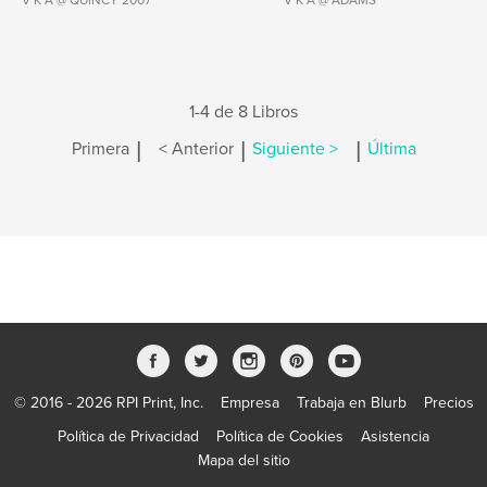
V K A @ QUINCY 2007
V K A @ ADAMS
1-4 de 8 Libros
|
|
|
Primera
< Anterior
Siguiente >
Última
© 2016 - 2026 RPI Print, Inc.
Empresa
Trabaja en Blurb
Precios
Política de Privacidad
Política de Cookies
Asistencia
Mapa del sitio