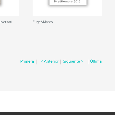
iversari
Euge&Marco
|
|
|
Primera
< Anterior
Siguiente >
Última