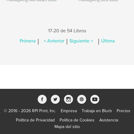
Thanksgiving Palm Beach 2009
Thanksgiving Juno 2009
17-20 de 54 Libros
|
|
|
Primera
< Anterior
Siguiente >
Última
© 2016 - 2026 RPI Print, Inc.
Empresa
Trabaja en Blurb
Precios
Política de Privacidad
Política de Cookies
Asistencia
Mapa del sitio