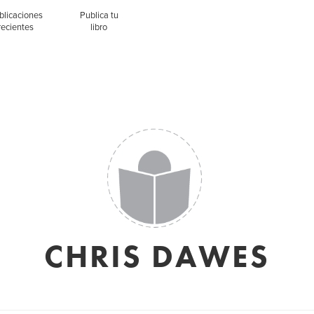
blicaciones
Publica tu
recientes
libro
CHRIS DAWES