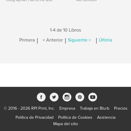
Cordy Ryman :Hail to the Grid
Kiel Johnson
1-4 de 10 Libros
|
|
|
Primera
< Anterior
Siguiente >
Última
© 2016 - 2026 RPI Print, Inc.
Empresa
Trabaja en Blurb
Precios
Política de Privacidad
Política de Cookies
Asistencia
Mapa del sitio