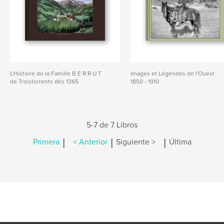
L'Histoire de la Famille B E R R U T
Images et Légendes de l'Ouest
de Troistorrents dès 1365
1850 - 1910
5-7 de 7 Libros
|
|
|
Primera
< Anterior
Siguiente >
Última