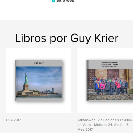
Sitio web
Libros por Guy Krier
USA 2017
Jakobswee, Via Podiensis Le-Puy-
en-Velay - Moissac 24. Abrëll - 6.
Mee 2017