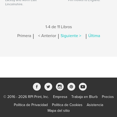
Laceby and North East
Pim moves to England.
Lincolnshire.
1-4 de 11 Libros
|
|
|
Primera
< Anterior
Siguiente >
Última
© 2016 - 2026 RPI Print, Inc.
Empresa
Trabaja en Blurb
Precios
Política de Privacidad
Política de Cookies
Asistencia
Mapa del sitio