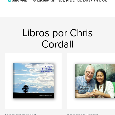
Sitio web
Laceby, Grimsby, N.E.Lincs. DN37 7HY. UK
Libros por Chris
Cordall