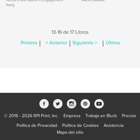
Nicole's and Martin's Engagement
AMSTERDAM!
Party
13-16 de 17 Libros
|
|
|
Primera
< Anterior
Siguiente >
Última
© 2016 - 2026 RPI Print, Inc.
Empresa
Trabaja en Blurb
Precios
Política de Privacidad
Política de Cookies
Asistencia
Mapa del sitio