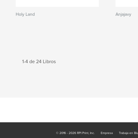
Holy Land
Anjajavy
1-4 de 24 Libros
© 2016 - 2026 RPI Print, Inc.
Empresa
Trabaja en Bl