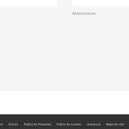
Antananarivo
urb
Precios
Política de Privacidad
Política de Cookies
Asistencia
Mapa del sitio