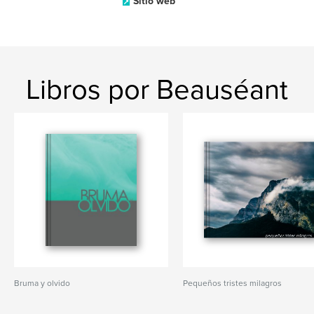
Sitio web
Libros por Beauséant
Bruma y olvido
Pequeños tristes milagros