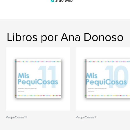
Sitio web
Libros por Ana Donoso
PequiCosas11
PequiCosas7