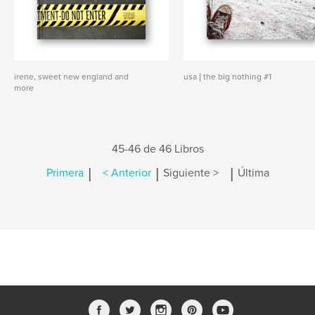
irene, sweet new england and
usa | the big nothing #1
more
45-46 de 46 Libros
|
|
|
Primera
< Anterior
Siguiente >
Última