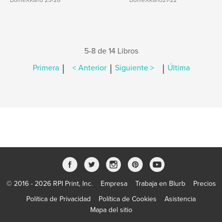
DomeXKano 25-26
DomeXKano21-22
5-8 de 14 Libros
|
|
|
Primera
< Anterior
Siguiente >
Última
© 2016 - 2026 RPI Print, Inc.
Empresa
Trabaja en Blurb
Precios
Política de Privacidad
Política de Cookies
Asistencia
Mapa del sitio