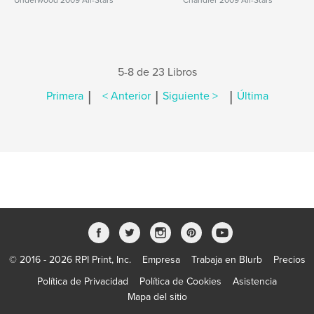
Underwood 2009 All-Stars
Chandler 2009 All-Stars
5-8 de 23 Libros
|
|
|
Primera
< Anterior
Siguiente >
Última
© 2016 - 2026 RPI Print, Inc.
Empresa
Trabaja en Blurb
Precios
Política de Privacidad
Política de Cookies
Asistencia
Mapa del sitio