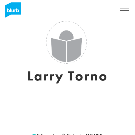
Regístrate
Larry Torno