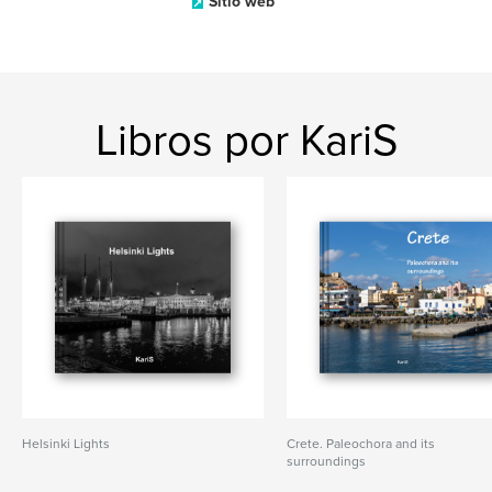
Sitio web
Libros por KariS
Helsinki Lights
Crete. Paleochora and its
surroundings