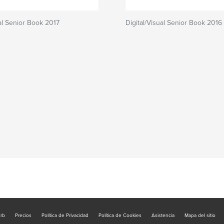
ual Senior Book 2017
Digital/Visual Senior Book 2016
urb
Precios
Política de Privacidad
Política de Cookies
Asistencia
Mapa del sitio