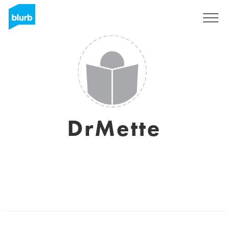
Regístrate
DrMette