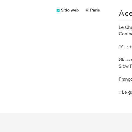
Ace
Sitio web
Paris
Le Cha
Conta
Tél. :
Glass 
Slow F
Franço
« Le go