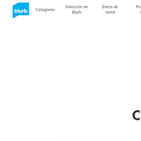
Selección de
Éxitos de
Pu
Categorías
Blurb
venta
C