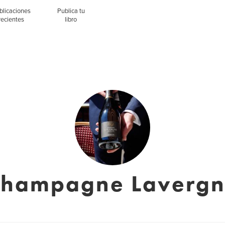
blicaciones
Publica tu
recientes
libro
hampagne Laverg