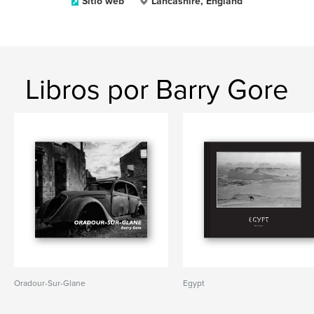
Sitio web
Lancashire, England
Libros por Barry Gore
Oradour-Sur-Glane
Egypt