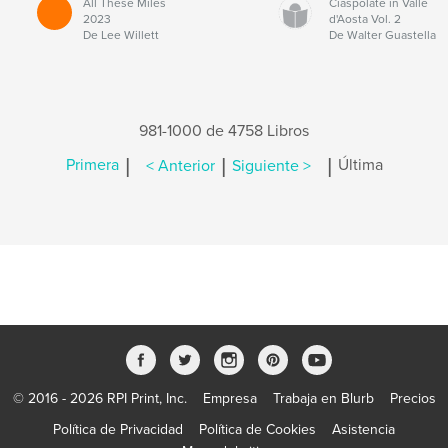
All These Miles
Ciaspolate in Valle
2023
d'Aosta Vol. 2
De Lee Willett
De Walter Guastella
981-1000 de 4758 Libros
|
|
|
Primera
< Anterior
Siguiente >
Última
© 2016 - 2026 RPI Print, Inc.
Empresa
Trabaja en Blurb
Precios
Política de Privacidad
Política de Cookies
Asistencia