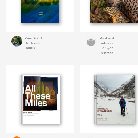
Peru 2023
Pantanal
De Jonah
untamed
Darius
De Syed
Rehman