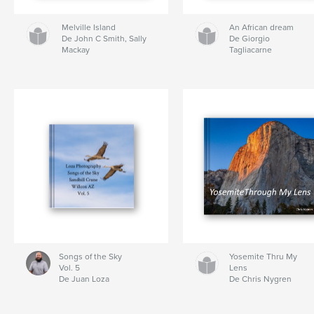
Melville Island
An African dream
De John C Smith, Sally
De Giorgio
Mackay
Tagliacarne
Songs of the Sky
Yosemite Thru My
Vol. 5
Lens
De Juan Loza
De Chris Nygren