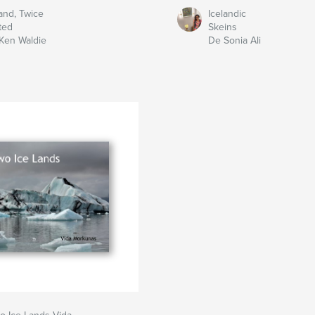
land, Twice
Icelandic
ted
Skeins
Ken Waldie
De Sonia Ali