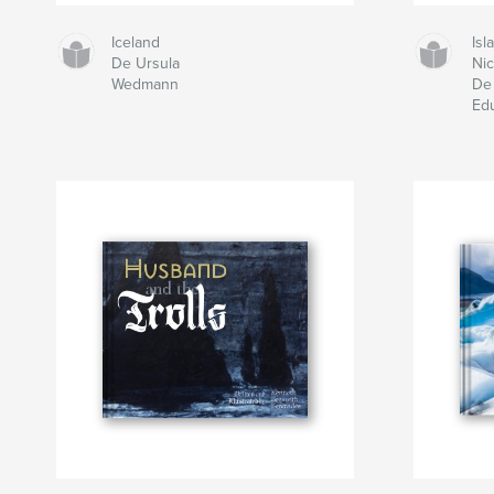
Iceland
Isl
De Ursula
Ni
Wedmann
De
Ed