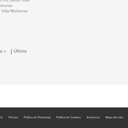
o Ice Lands Vida
rkunas
 Vida Morkunas
|
e >
Última
urb
Precios
Política de Privacidad
Política de Cookies
Asistencia
Mapa del sitio