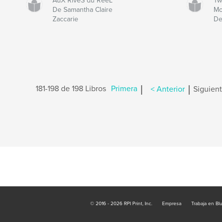
AuX RiveS du RéeL
Tw
De Samantha Claire
Mo
Zaccarie
De
|
|
181-198 de 198 Libros
Primera
< Anterior
Siguient
© 2016 - 2026 RPI Print, Inc.
Empresa
Trabaja en Bl