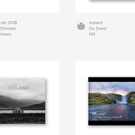
ande 2018
Iceland
Christian
De David
elmans
Hill