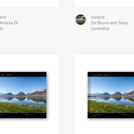
land
Iceland
Andrea Di
De Bruce and Tamy
lo
Leventhal