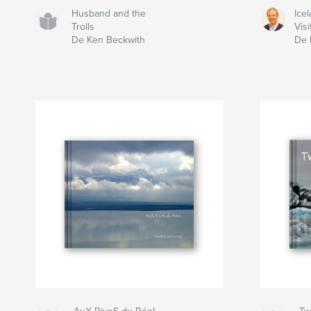
Husband and the
Ice
Trolls
Visi
De Ken Beckwith
De 