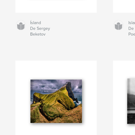
Ísland
Isl
De Sergey
De 
Beketov
Po