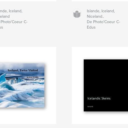
ande, Iceland,
Islande, Iceland,
celand
Niceland..
 Photo'Coeur C-
De Photo'Coeur C-
us
Edus