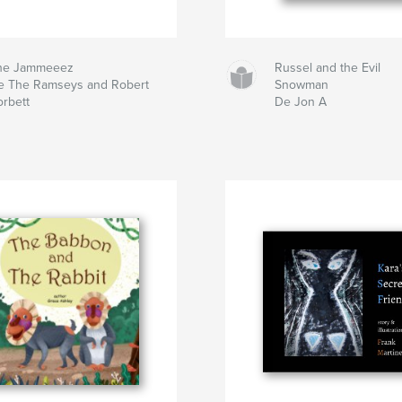
he Jammeeez
Russel and the Evil
e The Ramseys and Robert
Snowman
orbett
De Jon A