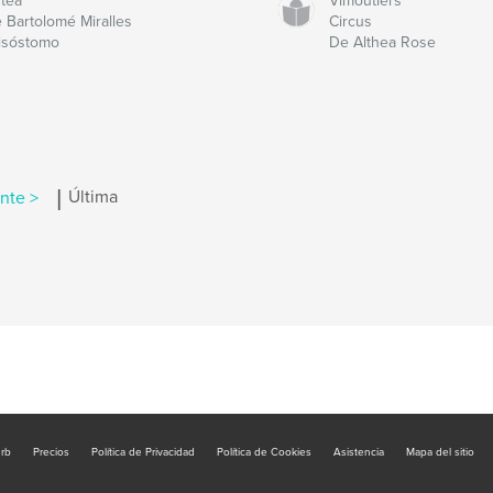
tea
Vimoutiers'
 Bartolomé Miralles
Circus
isóstomo
De Althea Rose
|
nte >
Última
urb
Precios
Política de Privacidad
Política de Cookies
Asistencia
Mapa del sitio