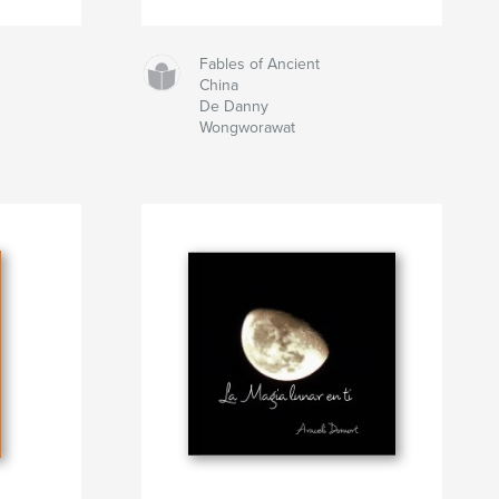
Fables of Ancient
China
De Danny
Wongworawat