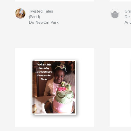
Twisted Tales
Gri
(Part I)
De 
De Newton Park
An