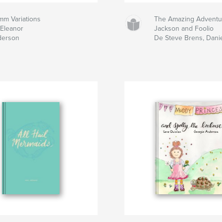
mm Variations
The Amazing Adventu
Eleanor
Jackson and Foolio
derson
De Steve Brens, Danie