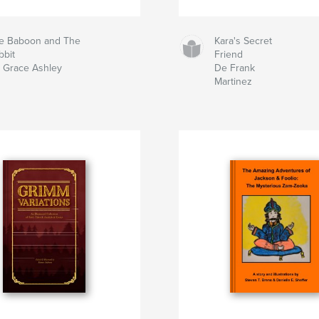
e Baboon and The
Kara's Secret
bbit
Friend
 Grace Ashley
De Frank
Martinez