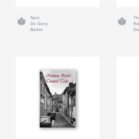
Nest
Th
De Garry
Ra
Barker
De