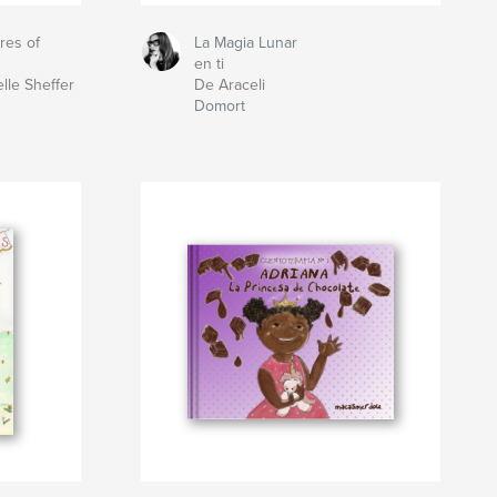
res of
La Magia Lunar
en ti
lle Sheffer
De Araceli
Domort