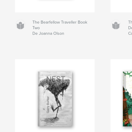
The Bearfellow Traveller Book
T
Two
D
De Joanna Olson
C