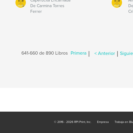
Caperucita Encarnada
An
De Carmina Torres
De
Ferrer
Cr
|
|
641-660 de 890 Libros
Primera
< Anterior
Siguie
© 2016 - 2026 RPI Print, Inc.
Empresa
Trabaja en Bl