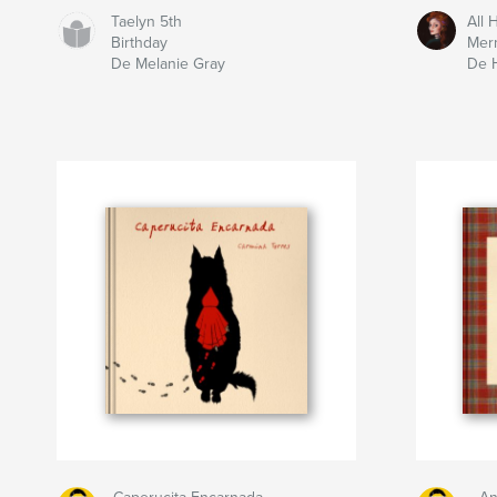
Taelyn 5th
All H
Birthday
Mer
De Melanie Gray
De 