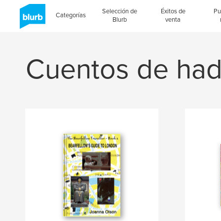
Selección de
Éxitos de
Pu
Categorías
Blurb
venta
Cuentos de ha