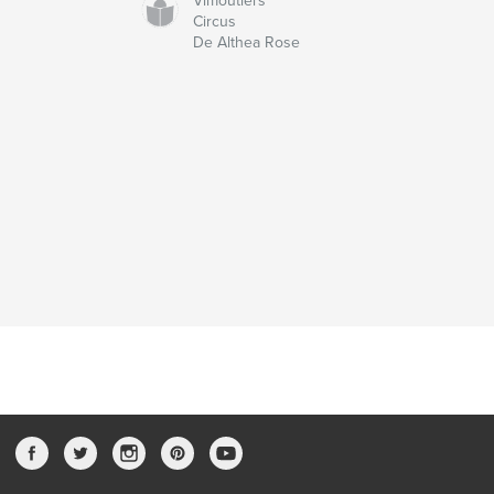
Vimoutiers'
Circus
De Althea Rose