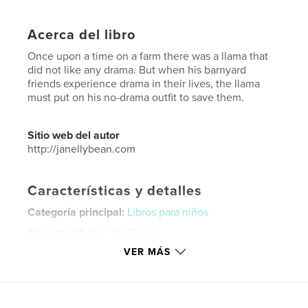
Acerca del libro
Once upon a time on a farm there was a llama that
did not like any drama. But when his barnyard
friends experience drama in their lives, the llama
must put on his no-drama outfit to save them.
Sitio web del autor
http://janellybean.com
Características y detalles
Categoría principal:
Libros para niños
Características:
20×25 cm
N.º de páginas:
36
VER MÁS
ISBN
Tapa blanda: 9781714405756
Fecha de publicación:
feb. 09, 2020