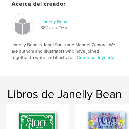
Acerca del creador
Idioma
English
Palabras clave
Janelly Bean
,
,
drama
farm
llama
Victoria, Texas
Janelly Bean is Janel Sarlls and Manuel Zamora. We
are authors and illustrators who have joined
together to write and illustrate...
Continuar leyendo
Libros de Janelly Bean