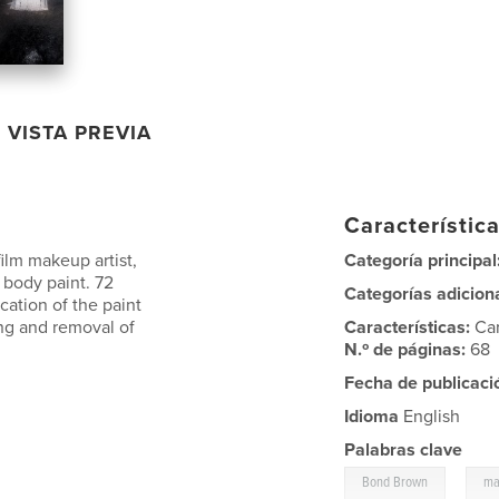
VISTA PREVIA
Característica
lm makeup artist,
Categoría principal
 body paint. 72
Categorías adicion
cation of the paint
ing and removal of
Características:
Ca
N.º de páginas:
68
Fecha de publicaci
Idioma
English
Palabras clave
,
Bond Brown
ma