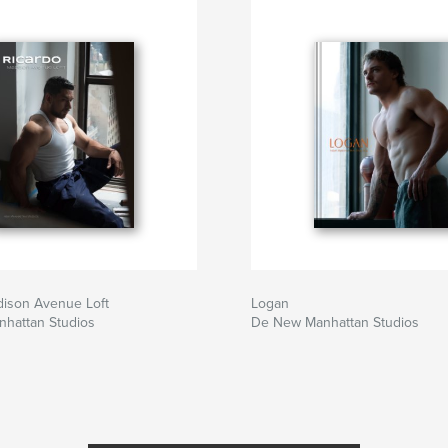
dison Avenue Loft
Logan
hattan Studios
De New Manhattan Studios