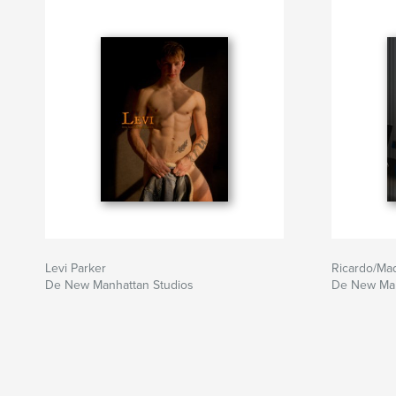
Levi Parker
Ricardo/Ma
De New Manhattan Studios
De New Man