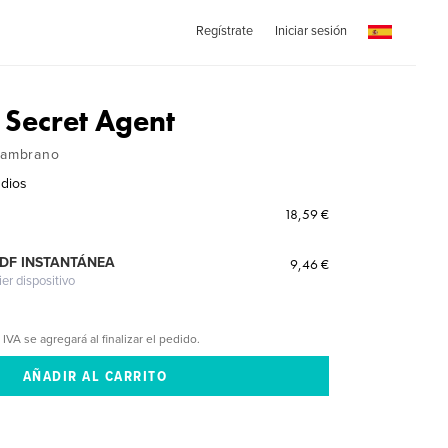
Regístrate
Iniciar sesión
 Secret Agent
 Zambrano
dios
18,59 €
PDF INSTANTÁNEA
9,46 €
ier dispositivo
 IVA se agregará al finalizar el pedido.