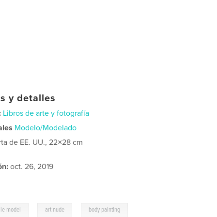
s y detalles
:
Libros de arte y fotografía
ales
Modelo/Modelado
rta de EE. UU., 22×28 cm
ón:
oct. 26, 2019
,
,
le model
art nude
body painting