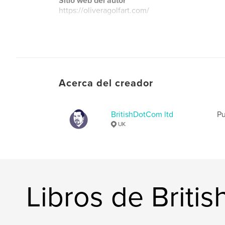
Sitio web del autor
https://oliveragolfart.com/
Acerca del creador
BritishDotCom ltd
Pu
UK
Libros de Briti