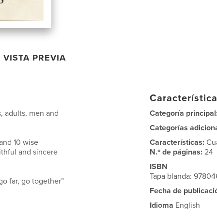
VISTA PREVIA
Característica
s, adults, men and
Categoría principal
Categorías adicion
and 10 wise
Características:
Cu
ithful and sincere
N.º de páginas:
24
ISBN
Tapa blanda: 9780
go far, go together”
Fecha de publicaci
Idioma
English