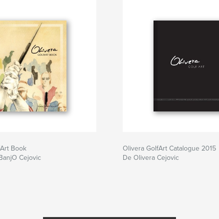
fArt Book
Olivera GolfArt Catalogue 2015
BanjO Cejovic
De Olivera Cejovic