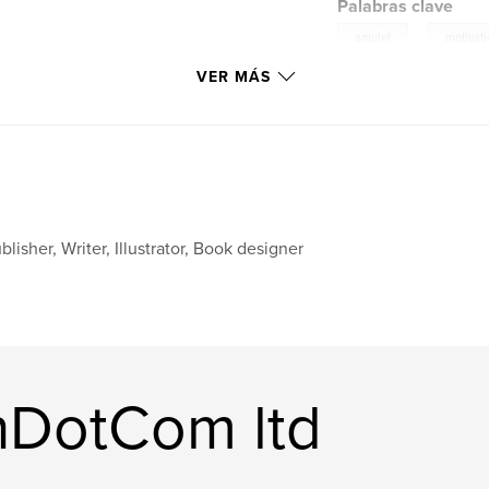
Palabras clave
,
amulet
motivat
VER MÁS
blisher, Writer, Illustrator, Book designer
shDotCom ltd