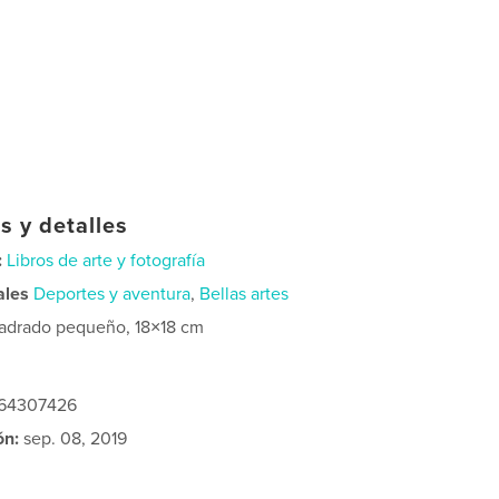
s y detalles
:
Libros de arte y fotografía
ales
Deportes y aventura
,
Bellas artes
adrado pequeño, 18×18 cm
464307426
ón:
sep. 08, 2019