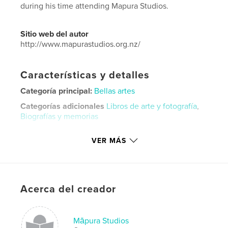
during his time attending Mapura Studios.
Sitio web del autor
http://www.mapurastudios.org.nz/
Características y detalles
Categoría principal:
Bellas artes
Categorías adicionales
Libros de arte y fotografía
,
Biografías y memorias
Características:
Apaisado estándar, 25×20 cm
VER MÁS
N.º de páginas:
68
ISBN
Tapa dura impresa: 9780464194064
Fecha de publicación:
ago. 13, 2019
Acerca del creador
Idioma
English
Māpura Studios