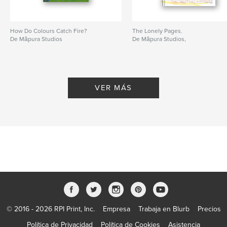
How Do Colours Catch Fire?
The Lonely Pages.
De Māpura Studios
De Māpura Studios,
VER MÁS
© 2016 - 2026 RPI Print, Inc.
Empresa
Trabaja en Blurb
Precios
Política de Privacidad
Política de Cookies
Asistencia