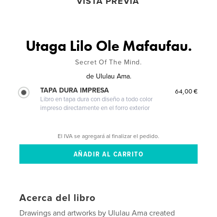
VISTA PREVIA
Utaga Lilo Ole Mafaufau.
Secret Of The Mind.
de
Ululau Ama.
TAPA DURA IMPRESA
64,00 €
Libro en tapa dura con diseño a todo color
impreso directamente en el forro exterior
El IVA se agregará al finalizar el pedido.
Acerca del libro
Drawings and artworks by Ululau Ama created