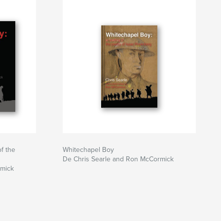
f the
Whitechapel Boy
De Chris Searle and Ron McCormick
rmick