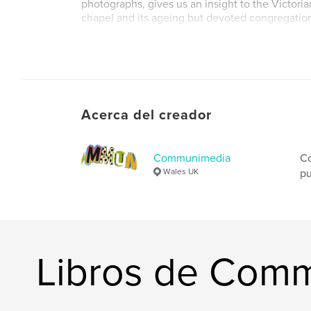
photographs, gives us an insight to the Victori
chapel and its ageing but devoted congregatio
Acerca del creador
Communimedia
Co
Wales UK
pu
Libros de Com