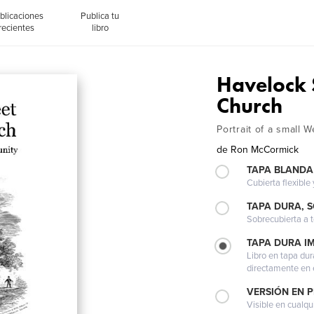
blicaciones
Publica tu
recientes
libro
Havelock 
Church
Portrait of a small
de
Ron McCormick
TAPA BLANDA
Cubierta flexible
TAPA DURA, 
Sobrecubierta a t
TAPA DURA I
Libro en tapa dur
directamente en e
VERSIÓN EN 
Visible en cualqu