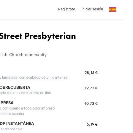
Regístrate
Iniciar sesión
Street Presbyterian
 Welsh Church community
28,15 €
 y laminada, con acabado de brillo intenso.
SOBRECUBIERTA
39,73 €
odo color sobre cubierta de lino
MPRESA
40,73 €
a con diseño a todo color impreso
l forro exterior
PDF INSTANTÁNEA
5,19 €
ier dispositivo