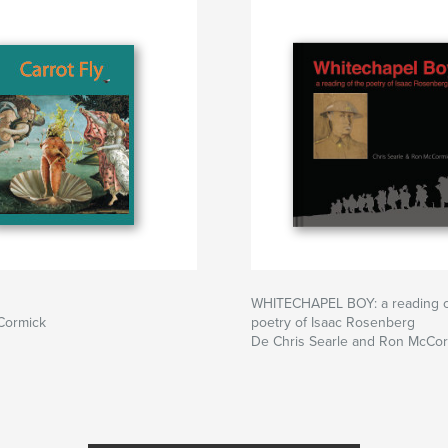
WHITECHAPEL BOY: a reading o
Cormick
poetry of Isaac Rosenberg
De Chris Searle and Ron McCo