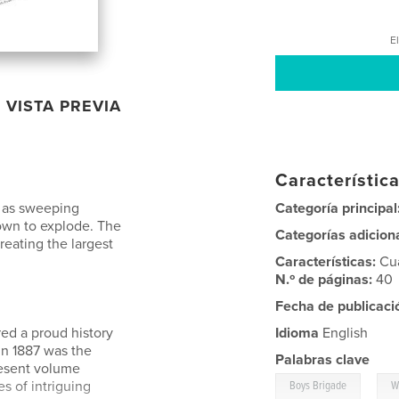
El
VISTA PREVIA
Característica
 as sweeping
Categoría principal
town to explode. The
Categorías adicion
reating the largest
Características:
Cu
N.º de páginas:
40
Fecha de publicaci
ed a proud history
Idioma
English
in 1887 was the
Palabras clave
resent volume
,
es of intriguing
Boys Brigade
W